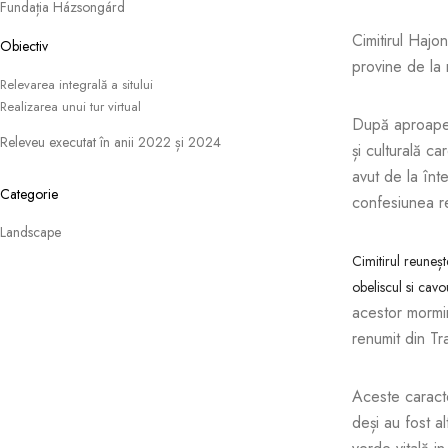
Fundația Házsongárd
Cimitirul Hajo
Obiectiv
provine de la 
Relevarea integrală a sitului
Realizarea unui tur virtual
După aproape p
Releveu executat în anii 2022 și 2024
și culturală ca
avut de la înte
Categorie
confesiunea rel
Landscape
Cimitirul reuneșt
obeliscul si cav
acestor mormin
renumit din Tr
Aceste caracte
deși au fost a