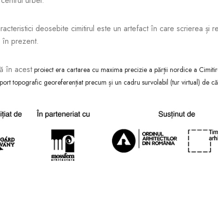
 centrul urbei.
acteristici deosebite cimitirul este un artefact în care scrierea și re
 în prezent.
ă în acest
proiect era cartarea cu maxima precizie a părții nordice a Cimitiru
ort topografic georeferențiat precum și un cadru survolabil (tur virtual) de căt