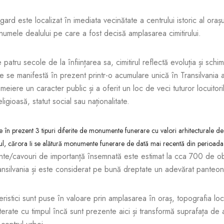
ngard este localizat în imediata vecinătate a centrului istoric al ora
numele dealului pe care a fost decisă amplasarea cimitirului.
atru secole de la înființarea sa, cimitirul reflectă evoluția și schim
re se manifestă în prezent printr-o acumulare unică în Transilvania a v
meiere un caracter public și a oferit un loc de veci tuturor locuitori
igioasă, statut social sau naționalitate.
e
în prezent 3 tipuri diferite de monumente funerare cu valori arhitecturale d
oul, cărora Ii se alătură monumente funerare de dată mai recentă din perioad
te/cavouri de importanță însemnată este estimat la cca 700 de obie
ansilvania și este considerat pe bună dreptate un adevărat panteon
ristici sunt puse în valoare prin amplasarea în oraș, topografia loc
lterate cu timpul încă sunt prezente aici și transformă suprafața de 