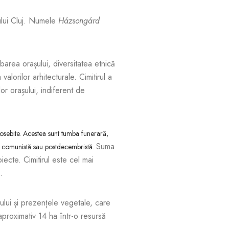
șului Cluj. Numele
Házsongárd
barea orașului, diversitatea etnică
alorilor arhitecturale. Cimitirul a
lor orașului, indiferent de
eosebite. Acestea sunt tumba funerară,
Suma
a comunistă sau postdecembristă.
cte. Cimitirul este cel mai
.
ului și prezențele vegetale, care
aproximativ 14 ha într-o resursă