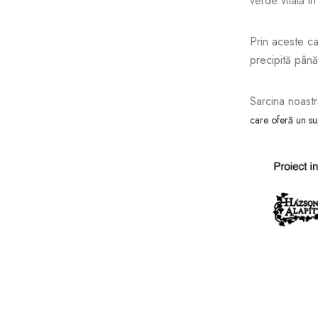
verde vitală in
Prin aceste car
precipită până
Sarcina noastr
care oferă un sup