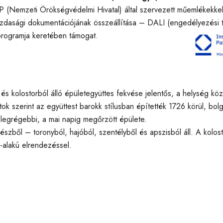
P (Nemzeti Örökségvédelmi Hivatal) által szervezett műemlékekke
zdasági dokumentációjának összeállítása – DALI (engedélyezési
-programja keretében támogat.
és kolostorból álló épületegyüttes fekvése jelentős, a helység köz
tok szerint az együttest barokk stílusban építették 1726 körül, bolg
 legrégebbi, a mai napig megőrzött épülete.
szből – toronyból, hajóból, szentélyből és apszisból áll. A kolostor
-alakú elrendezéssel.