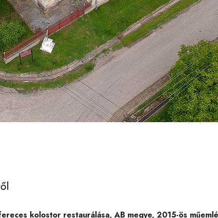
ől
 fereces kolostor restaurálása, AB megye, 2015-ös műemlé