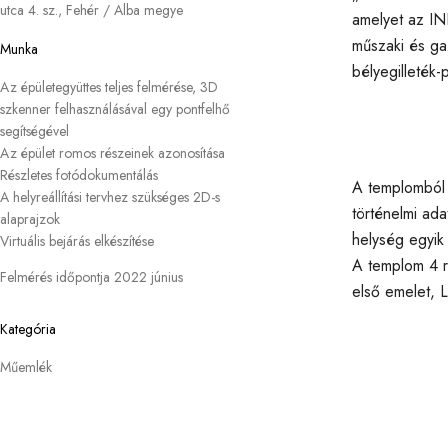
utca 4. sz., Fehér / Alba megye
amelyet az IN
műszaki és ga
Munka
bélyegilleték
Az épületegyüttes teljes felmérése, 3D
szkenner felhasználásával egy pontfelhő
segítségével
Az épület romos részeinek azonosítása
Részletes fotódokumentálás
A templomból 
A helyreállítási tervhez szükséges 2D-s
történelmi ada
alaprajzok
helység egyik
Virtuális bejárás elkészítése
A templom 4 ré
Felmérés időpontja 2022 június
első emelet, L
Kategória
Műemlék