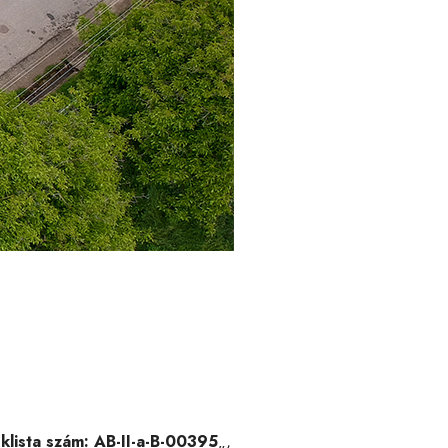
klista szám: AB-II-a-B-00395
„,